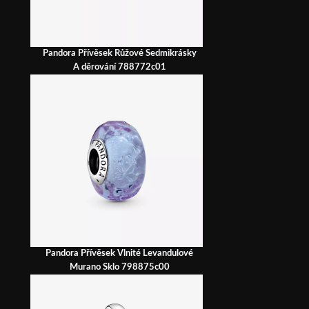
Pandora Přívěsek Růžové Sedmikrásky
A děrování 788772c01
Pandora Přívěsek Vlnité Levandulové
Murano Sklo 798875c00