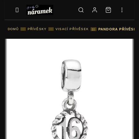
DOMŮ
::
PŘÍVĚSKY
::
VISACÍ PŘÍVĚSEK
::
PANDORA PŘÍVĚSEK 