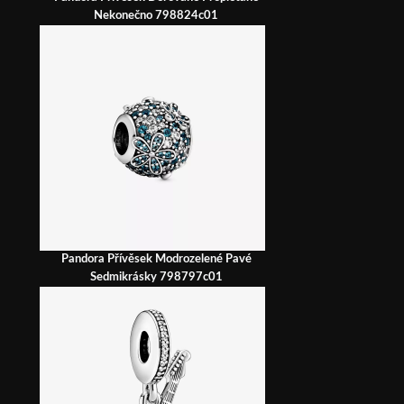
Nekonečno 798824c01
Pandora Přívěsek Modrozelené Pavé
Sedmikrásky 798797c01