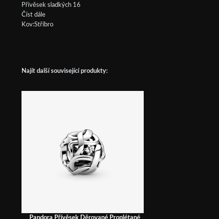
Přívěsek sladkých 16
Číst dále
Kov:Stříbro
Najít další související produkty:
Pandora Přívěsek Děrované Proplétané