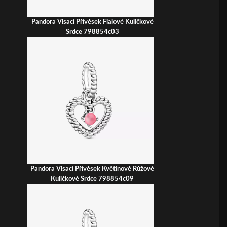
Pandora Visací Přívěsek Fialové Kuličkové
Srdce 798854c03
Pandora Visací Přívěsek Květinově Růžové
Kuličkové Srdce 798854c09