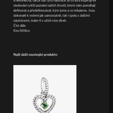
a nekonečna, takže nás tyto náušnice ze stříbra inspirují ke
sledování cyklů poznání našich životů, které nám pomáhají
definovat a předefinovávat, kým jsme a co milujeme. Jsou
dokonalé k nošení jak samostatně, tak i spolu s dalšími
náušnicemi, máte-li v uších více dírek.
Číst dále
Kov:Stříbro
Najít další související produkty: