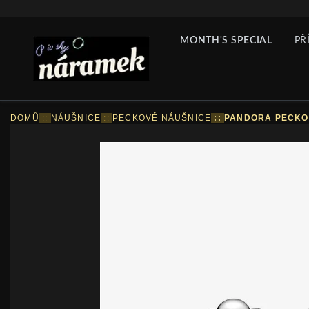
MONTH'S SPECIAL
PŘ
DOMŮ
::
NÁUŠNICE
::
PECKOVÉ NÁUŠNICE
::
PANDORA PECKO