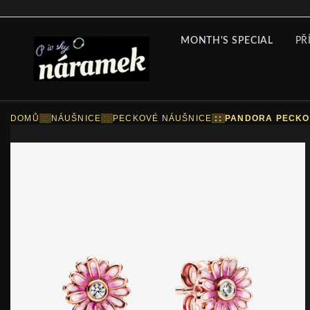
MONTH'S SPECIAL
PŘ
DOMŮ
::
NÁUŠNICE
::
PECKOVÉ NÁUŠNICE
::
PANDORA PECKO