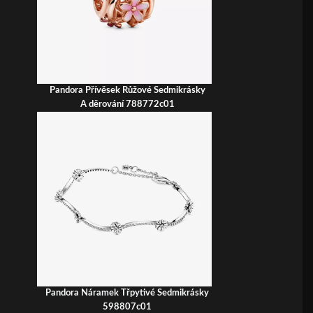
Pandora Přívěsek Růžové Sedmikrásky
A děrování 788772c01
Pandora Náramek Třpytivé Sedmikrásky
598807c01