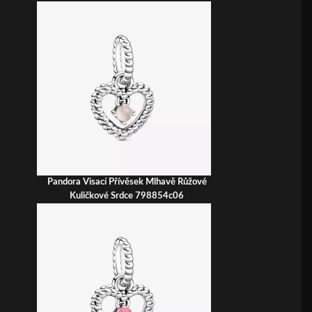
Pandora Visací Přívěsek Mlhavě Růžové
Kuličkové Srdce 798854c06