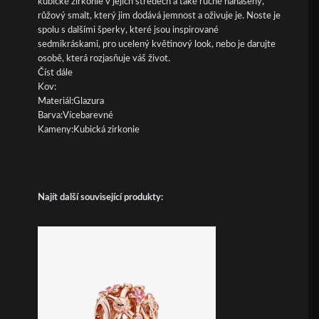
kubické zirkonie v jejich středech a také ručně nanášený,
růžový smalt, který jim dodává jemnost a oživuje je. Noste je
spolu s dalšími šperky, které jsou inspirované
sedmikráskami, pro ucelený květinový look, nebo je darujte
osobě, která rozjasňuje váš život.
Číst dále
Kov:
Materiál:Glazura
Barva:Vícebarevné
Kameny:Kubická zirkonie
Najít další související produkty: