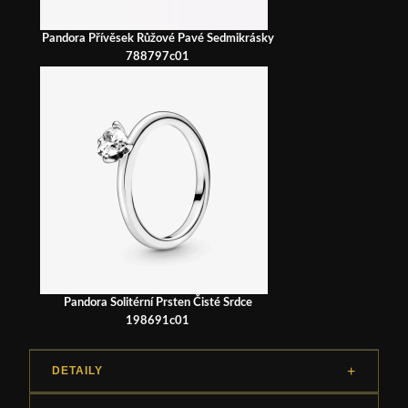
Pandora Přívěsek Růžové Pavé Sedmikrásky
788797c01
Pandora Solitérní Prsten Čisté Srdce
198691c01
DETAILY