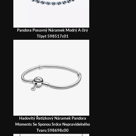
Pandora Posuvný Náramek Modrý A čirý
Třpyt 598517c01
Hadovitý Řetízkový Náramek Pandora
Moments Se Sponou Srdce Nepravidelného
Tvaru 598698c00