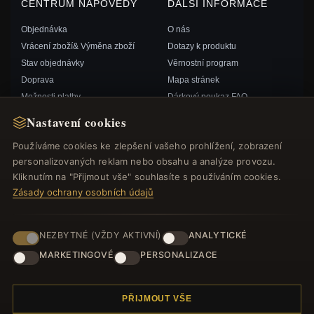
CENTRUM NÁPOVĚDY
DALŠÍ INFORMACE
Objednávka
O nás
Vrácení zboží& Výměna zboží
Dotazy k produktu
Stav objednávky
Věrnostní program
Doprava
Mapa stránek
Možnosti platby
Dárkový poukaz FAQ
Můj účet& Odměny
Slevové kupóny
Nastavení cookies
Kontaktujte nás
Odhlášení z odběru zpravodaje
Používáme cookies ke zlepšení vašeho prohlížení, zobrazení
personalizovaných reklam nebo obsahu a analýze provozu.
RYCHLÉ ODKAZY
SLEDUJTE NÁS
Kliknutím na "Přijmout vše" souhlasíte s používáním cookies.
Zásady ochrany osobních údajů
Nové produkty
Speciální nabídky
ZPŮSOBY PLATBY
Blog
NEZBYTNÉ (VŽDY AKTIVNÍ)
ANALYTICKÉ
Recenze
MARKETINGOVÉ
PERSONALIZACE
Přihlásit se
PŘIJMOUT VŠE