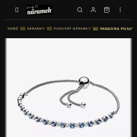
DOMŮ
::
NÁRAMKY
::
POSUVNÝ NÁRAMKY
::
PANDORA POSUVNÝ