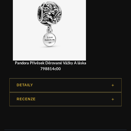
Pandora Přívěsek Děrované Vážky A láska
798814c00
DETAILY
RECENZE