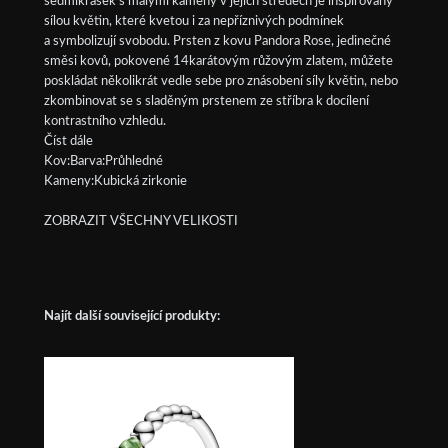
sedmikrásek s malými kameny v jejich středech je inspirovaný
sílou květin, které kvetou i za nepříznivých podmínek
a symbolizují svobodu. Prsten z kovu Pandora Rose, jedinečné
směsi kovů, pokovené 14karátovým růžovým zlatem, můžete
poskládat několikrát vedle sebe pro znásobení síly květin, nebo
zkombinovat se s sladěným prstenem ze stříbra k docílení
kontrastního vzhledu.
Číst dále
Kov:Barva:Průhledné
Kameny:Kubická zirkonie
ZOBRAZIT VŠECHNY VELIKOSTI
Najít další související produkty: