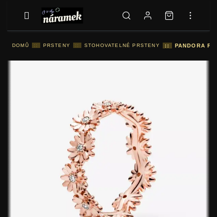
DOMŮ
::
PRSTENY
::
STOHOVATELNÉ PRSTENY
::
PANDORA PRS