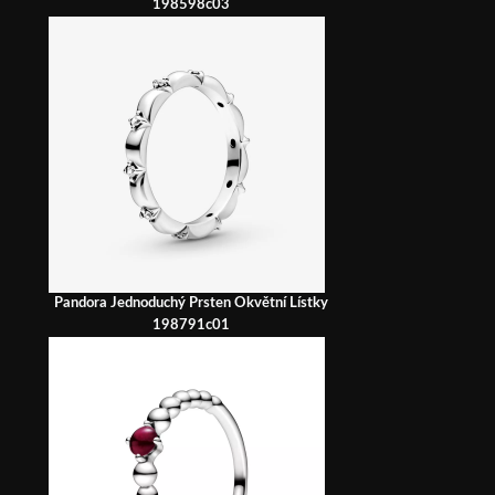
198598c03
Pandora Jednoduchý Prsten Okvětní Lístky
198791c01