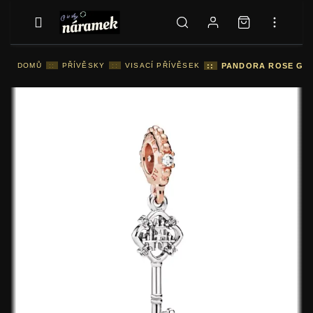
DOMŮ
::
PŘÍVĚSKY
::
VISACÍ PŘÍVĚSEK
::
PANDORA ROSE GOLD