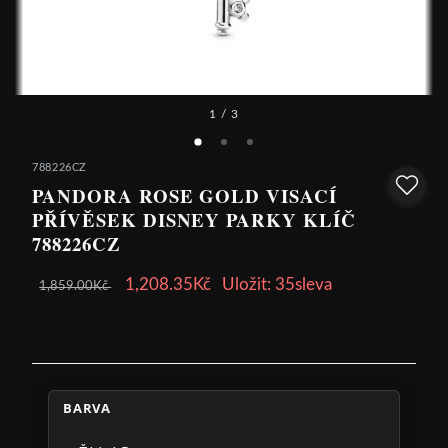
1
/ 3
788226CZ
PANDORA ROSE GOLD VISACÍ
PŘÍVĚSEK DISNEY PARKY KLÍČ
788226CZ
1,208.35Kč
Uložit: 35sleva
1,859.00Kč
BARVA