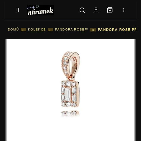
DOMŮ
::
KOLEKCE
::
PANDORA ROSE™
::
PANDORA ROSE PŘÍVĚ