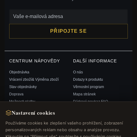
PŘIPOJTE SE
CENTRUM NÁPOVĚDY
DALŠÍ INFORMACE
Objednávka
O nás
Vrácení zboží& Výměna zboží
Dotazy k produktu
Stav objednávky
Věrnostní program
Doprava
Mapa stránek
Možnosti platby
Dárkový poukaz FAQ
Můj účet& Odměny
Slevové kupóny
Nastavení cookies
Kontaktujte nás
Odhlášení z odběru zpravodaje
Používáme cookies ke zlepšení vašeho prohlížení, zobrazení
personalizovaných reklam nebo obsahu a analýze provozu.
RYCHLÉ ODKAZY
SLEDUJTE NÁS
Kliknutím na "Přijmout vše" souhlasíte s používáním cookies.