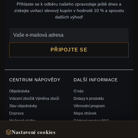
Přihlaste se k odběru našeho zpravodaje ještě dnes a
získejte uvítací slevový kupón v hodnotě 10 % a spoustu
dalších výhod!
PŘIPOJTE SE
CENTRUM NÁPOVĚDY
DALŠÍ INFORMACE
Objednávka
O nás
Vrácení zboží& Výměna zboží
Dotazy k produktu
Stav objednávky
Věrnostní program
Doprava
Mapa stránek
Možnosti platby
Dárkový poukaz FAQ
Můj účet& Odměny
Slevové kupóny
Nastavení cookies
Kontaktujte nás
Odhlášení z odběru zpravodaje