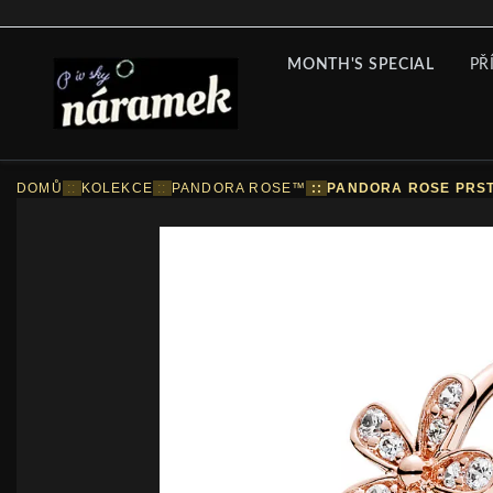
MONTH'S SPECIAL
PŘ
DOMŮ
::
KOLEKCE
::
PANDORA ROSE™
::
PANDORA ROSE PRST