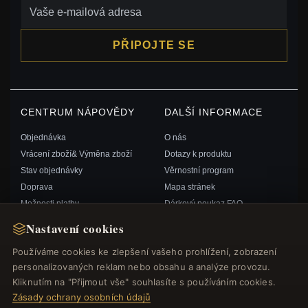
PŘIPOJTE SE
CENTRUM NÁPOVĚDY
DALŠÍ INFORMACE
Objednávka
O nás
Vrácení zboží& Výměna zboží
Dotazy k produktu
Stav objednávky
Věrnostní program
Doprava
Mapa stránek
Možnosti platby
Dárkový poukaz FAQ
Můj účet& Odměny
Slevové kupóny
Nastavení cookies
Kontaktujte nás
Odhlášení z odběru zpravodaje
Používáme cookies ke zlepšení vašeho prohlížení, zobrazení
personalizovaných reklam nebo obsahu a analýze provozu.
RYCHLÉ ODKAZY
SLEDUJTE NÁS
Kliknutím na "Přijmout vše" souhlasíte s používáním cookies.
Zásady ochrany osobních údajů
Nové produkty