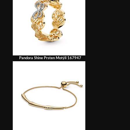
Pandora Shine Prsten Motýli 167947