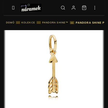
DOMŮ
::
KOLEKCE
::
PANDORA SHINE™
::
PANDORA SHINE PŘÍ