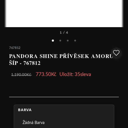
1
/ 4
767812
PANDORA SHINE PŘÍVĚSEK AMORŮV
ŠÍP - 767812
773.50Kč
Uložit: 35sleva
1,190.00Kč
BARVA
Žádná Barva