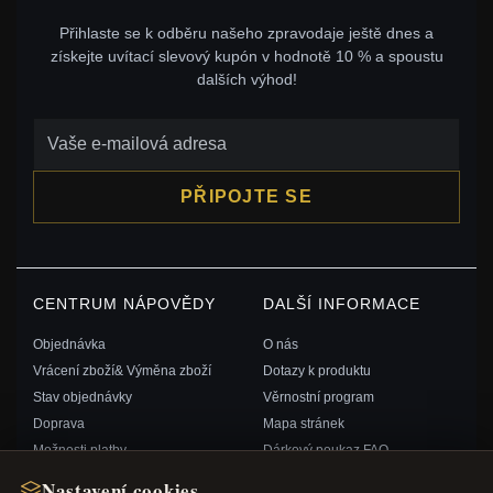
Přihlaste se k odběru našeho zpravodaje ještě dnes a
získejte uvítací slevový kupón v hodnotě 10 % a spoustu
dalších výhod!
PŘIPOJTE SE
CENTRUM NÁPOVĚDY
DALŠÍ INFORMACE
Objednávka
O nás
Vrácení zboží& Výměna zboží
Dotazy k produktu
Stav objednávky
Věrnostní program
Doprava
Mapa stránek
Možnosti platby
Dárkový poukaz FAQ
Můj účet& Odměny
Slevové kupóny
Nastavení cookies