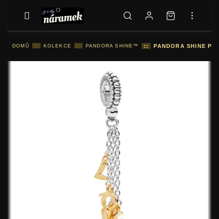
DOMŮ
::
KOLEKCE
::
PANDORA SHINE™
::
PANDORA SHINE PŘÍ