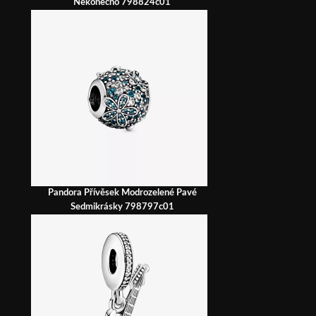
Nekonečno 798824c01
Pandora Přívěsek Modrozelené Pavé
Sedmikrásky 798797c01