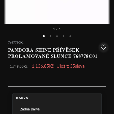
1
/ 5
768778C01
PANDORA SHINE PŘÍVĚSEK
PROLAMOVANÉ SLUNCE 768778C01
1,136.85Kč
Uložit: 35sleva
1,749.00Kč
BARVA
Žádná Barva