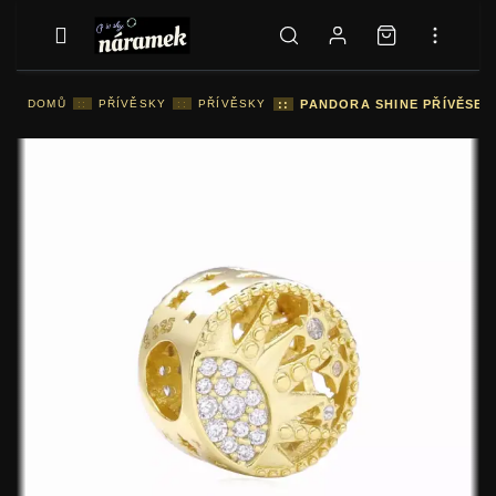
DOMŮ
::
PŘÍVĚSKY
::
PŘÍVĚSKY
::
PANDORA SHINE PŘÍVĚSEK