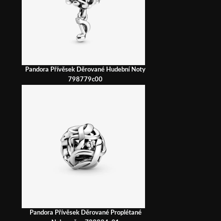
Pandora Přívěsek Děrované Hudební Noty
798779c00
Pandora Přívěsek Děrované Proplétané