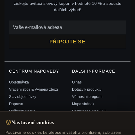
získejte uvítací slevový kupón v hodnotě 10 % a spoustu
dalších výhod!
PŘIPOJTE SE
CENTRUM NÁPOVĚDY
DALŠÍ INFORMACE
Objednávka
O nás
Vrácení zboží& Výměna zboží
Dotazy k produktu
Stav objednávky
Věrnostní program
Doprava
Mapa stránek
Možnosti platby
Dárkový poukaz FAQ
Můj účet& Odměny
Slevové kupóny
Nastavení cookies
Kontaktujte nás
Odhlášení z odběru zpravodaje
Používáme cookies ke zlepšení vašeho prohlížení, zobrazení