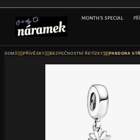
MONTH'S SPECIAL
PŘ
DOMŮ
::
PŘÍVĚSKY
::
BEZPEČNOSTNÍ ŘETÍZKY
::
PANDORA STŘ