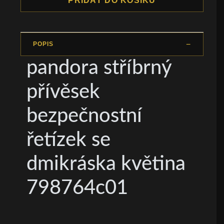
PŘIDAT DO KOŠÍKU
POPIS
pandora stříbrný
přívěsek
bezpečnostní
řetízek se
dmikráska květina
798764c01