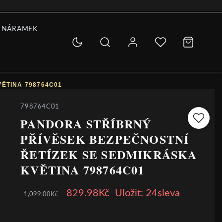
 NÁRAMEK
ĚTINA 798764C01
798764C01
PANDORA STŘÍBRNÝ
PŘÍVĚSEK BEZPEČNOSTNÍ
ŘETÍZEK SE SEDMIKRÁSKA
KVĚTINA 798764C01
829.98Kč
Uložit: 24sleva
1,099.00Kč