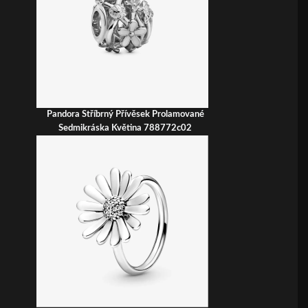
Pandora Stříbrný Přívěsek Prolamované
Sedmikráska Květina 788772c02