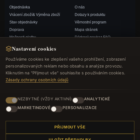
Objednávka
O nás
Vrácení zboží& Výměna zboží
Dotazy k produktu
Stav objednávky
Věrnostní program
Doprava
Mapa stránek
Možnosti platby
Dárkový poukaz FAQ
Můj účet& Odměny
Slevové kupóny
Nastavení cookies
Kontaktujte nás
Odhlášení z odběru zpravodaje
Používáme cookies ke zlepšení vašeho prohlížení, zobrazení
personalizovaných reklam nebo obsahu a analýze provozu.
RYCHLÉ ODKAZY
SLEDUJTE NÁS
Kliknutím na "Přijmout vše" souhlasíte s používáním cookies.
Zásady ochrany osobních údajů
Nové produkty
Speciální nabídky
ZPŮSOBY PLATBY
Blog
NEZBYTNÉ (VŽDY AKTIVNÍ)
ANALYTICKÉ
Recenze
MARKETINGOVÉ
PERSONALIZACE
Přihlásit se
PŘIJMOUT VŠE