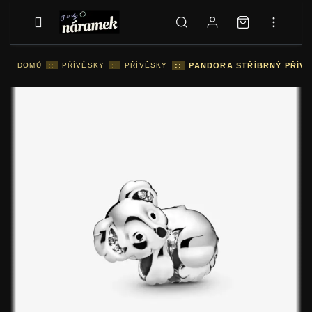
DOMŮ
::
PŘÍVĚSKY
::
PŘÍVĚSKY
::
PANDORA STŘÍBRNÝ PŘÍVĚ