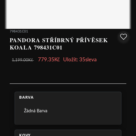
798431C01
PANDORA STŘÍBRNÝ PŘÍVĚSEK
KOALA 798431C01
779.35Kč
Uložit: 35sleva
1,199.00Kč
BARVA
Žádná Barva
KOVY