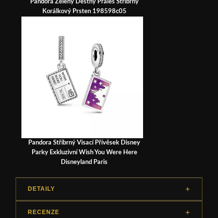
Pandora Zelený Deštný Prales Stříbrný
Korálkový Prsten 198598c05
Pandora Stříbrný Visací Přívěsek Disney
Parky Exkluzivní Wish You Were Here
Disneyland Paris
DETAILY
RECENZE