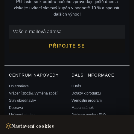
Přihlaste se k odběru našeho zpravodaje ještě dnes a
získejte uvítací slevový kupón v hodnotě 10 % a spoustu
dalších výhod!
PŘIPOJTE SE
CENTRUM NÁPOVĚDY
DALŠÍ INFORMACE
Objednávka
O nás
Vrácení zboží& Výměna zboží
Dotazy k produktu
Stav objednávky
Věrnostní program
Doprava
Mapa stránek
Možnosti platby
Dárkový poukaz FAQ
Můj účet& Odměny
Slevové kupóny
Nastavení cookies
Kontaktujte nás
Odhlášení z odběru zpravodaje