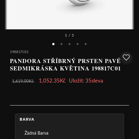
1
/ 5
198817C01
PANDORA STŘÍBRNÝ PRSTEN PAVÉ
SEDMIKRÁSKA KVĚTINA 198817C01
1,052.35Kč
Uložit: 35sleva
1,619.00Kč
BARVA
Žádná Barva