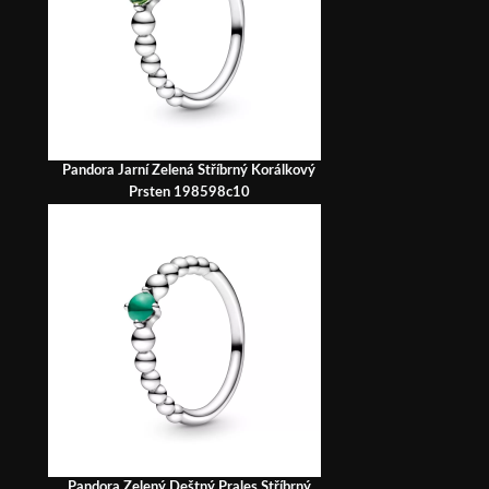
Pandora Jarní Zelená Stříbrný Korálkový
Prsten 198598c10
Pandora Zelený Deštný Prales Stříbrný