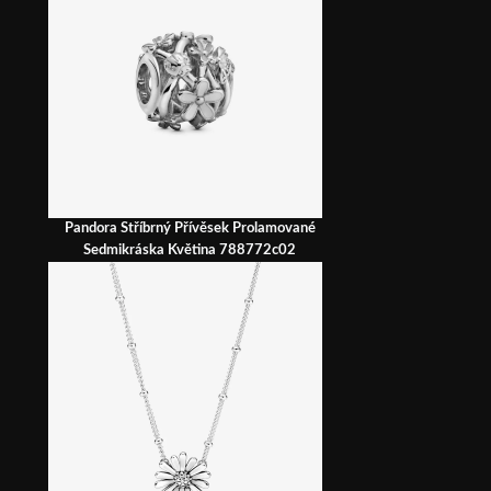
Pandora Stříbrný Přívěsek Prolamované
Sedmikráska Květina 788772c02