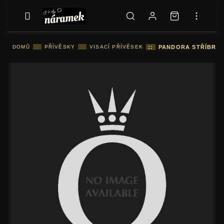
DOMŮ
::
PŘÍVĚSKY
::
VISACÍ PŘÍVĚSEK
::
PANDORA STŘÍBRNÝ 