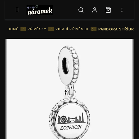
DOMŮ
::
PŘÍVĚSKY
::
VISACÍ PŘÍVĚSEK
::
PANDORA STŘÍBRNÝ