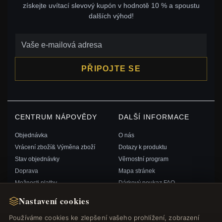
získejte uvítací slevový kupón v hodnotě 10 % a spoustu
dalších výhod!
PŘIPOJTE SE
CENTRUM NÁPOVĚDY
DALŠÍ INFORMACE
Objednávka
O nás
Vrácení zboží& Výměna zboží
Dotazy k produktu
Stav objednávky
Věrnostní program
Doprava
Mapa stránek
Možnosti platby
Dárkový poukaz FAQ
Můj účet& Odměny
Slevové kupóny
Nastavení cookies
Kontaktujte nás
Odhlášení z odběru zpravodaje
Používáme cookies ke zlepšení vašeho prohlížení, zobrazení