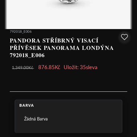
792018_E006
PANDORA STŘÍBRNÝ VISACÍ
PŘÍVĚSEK PANORAMA LONDÝNA
792018_E006
876.85Kč
Uložit: 35sleva
1,349.00Kč
BARVA
Žádná Barva