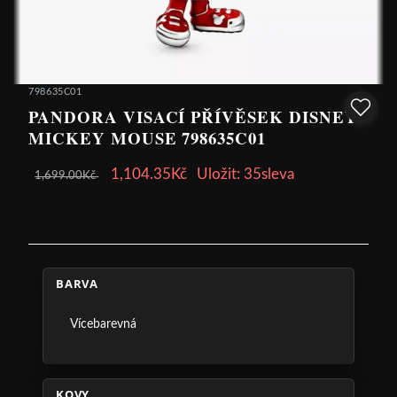
798635C01
PANDORA VISACÍ PŘÍVĚSEK DISNEY
MICKEY MOUSE 798635C01
1,104.35Kč
Uložit: 35sleva
1,699.00Kč
BARVA
Vícebarevná
KOVY