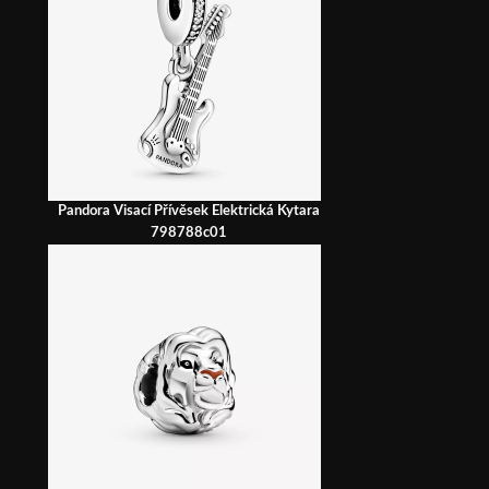
Pandora Visací Přívěsek Elektrická Kytara
798788c01