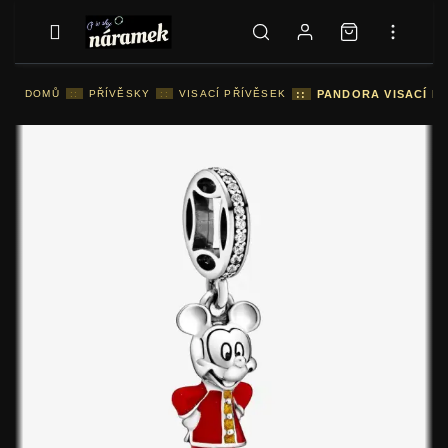
DOMŮ
::
PŘÍVĚSKY
::
VISACÍ PŘÍVĚSEK
::
PANDORA VISACÍ PŘ