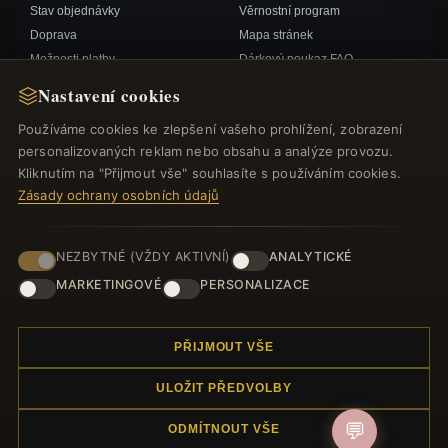
Stav objednávky
Věrnostní program
Doprava
Mapa stránek
Možnosti platby
Dárkový poukaz FAQ
Můj účet& Odměny
Slevové kupóny
Nastavení cookies
Kontaktujte nás
Odhlášení z odběru zpravodaje
Používáme cookies ke zlepšení vašeho prohlížení, zobrazení
personalizovaných reklam nebo obsahu a analýze provozu.
RYCHLÉ ODKAZY
SLEDUJTE NÁS
Kliknutím na "Přijmout vše" souhlasíte s používáním cookies.
Zásady ochrany osobních údajů
Nové produkty
Speciální nabídky
ZPŮSOBY PLATBY
Blog
NEZBYTNÉ (VŽDY AKTIVNÍ)
ANALYTICKÉ
Recenze
MARKETINGOVÉ
PERSONALIZACE
Přihlásit se
PŘIJMOUT VŠE
ULOŽIT PŘEDVOLBY
💬
ODMÍTNOUT VŠE
© 2012–2026
. Všechna práva vyhrazena.
Náramek.com