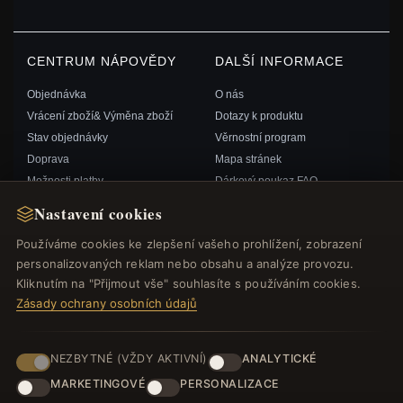
CENTRUM NÁPOVĚDY
DALŠÍ INFORMACE
Objednávka
O nás
Vrácení zboží& Výměna zboží
Dotazy k produktu
Stav objednávky
Věrnostní program
Doprava
Mapa stránek
Možnosti platby
Dárkový poukaz FAQ
Můj účet& Odměny
Slevové kupóny
Nastavení cookies
Kontaktujte nás
Odhlášení z odběru zpravodaje
Používáme cookies ke zlepšení vašeho prohlížení, zobrazení
personalizovaných reklam nebo obsahu a analýze provozu.
RYCHLÉ ODKAZY
SLEDUJTE NÁS
Kliknutím na "Přijmout vše" souhlasíte s používáním cookies.
Zásady ochrany osobních údajů
Nové produkty
Speciální nabídky
ZPŮSOBY PLATBY
Blog
NEZBYTNÉ (VŽDY AKTIVNÍ)
ANALYTICKÉ
Recenze
MARKETINGOVÉ
PERSONALIZACE
Přihlásit se