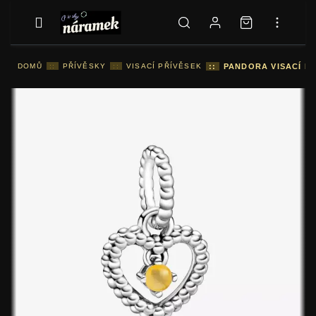
DOMŮ
::
PŘÍVĚSKY
::
VISACÍ PŘÍVĚSEK
::
PANDORA VISACÍ P