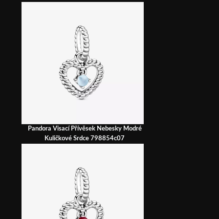
Pandora Visací Přívěsek Nebesky Modré
Kuličkové Srdce 798854c07