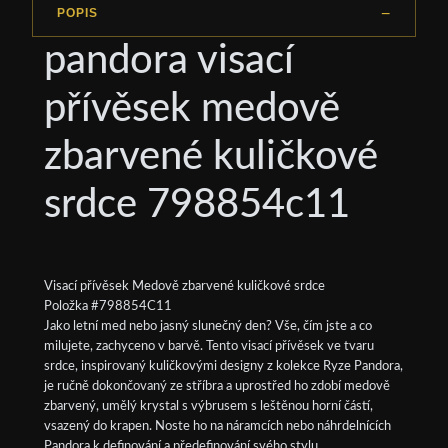
POPIS
pandora visací
přívěsek medově
zbarvené kuličkové
srdce 798854c11
Visací přívěsek Medově zbarvené kuličkové srdce
Položka #798854C11
Jako letní med nebo jasný slunečný den? Vše, čím jste a co
milujete, zachyceno v barvě. Tento visací přívěsek ve tvaru
srdce, inspirovaný kuličkovými designy z kolekce Ryze Pandora,
je ručně dokončovaný ze stříbra a uprostřed ho zdobí medově
zbarvený, umělý krystal s výbrusem s leštěnou horní částí,
vsazený do krapen. Noste ho na náramcích nebo náhrdelnících
Pandora k definování a předefinování svého stylu