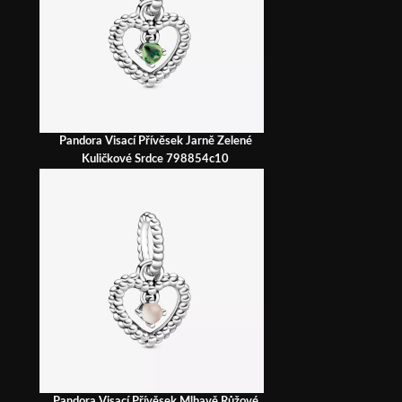
Pandora Visací Přívěsek Jarně Zelené
Kuličkové Srdce 798854c10
Pandora Visací Přívěsek Mlhavě Růžové