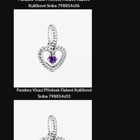
Kuličkové Srdce 798854c06
Pandora Visací Přívěsek Fialové Kuličkové
Srdce 798854c03