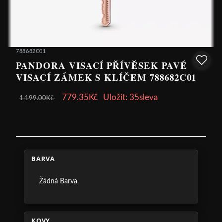
788682C01
PANDORA VISACÍ PŘÍVĚSEK PAVÉ
VISACÍ ZÁMEK S KLÍČEM 788682C01
779.35Kč
Uložit: 35sleva
1,199.00Kč
BARVA
Žádná Barva
KOVY