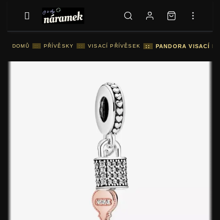
DOMŮ
::
PŘÍVĚSKY
::
VISACÍ PŘÍVĚSEK
::
PANDORA VISACÍ PŘ