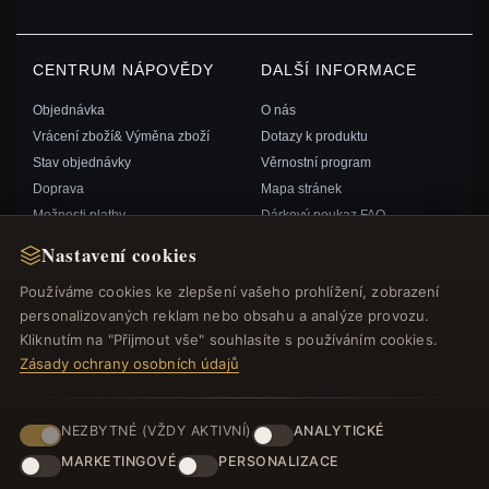
CENTRUM NÁPOVĚDY
DALŠÍ INFORMACE
Objednávka
O nás
Vrácení zboží& Výměna zboží
Dotazy k produktu
Stav objednávky
Věrnostní program
Doprava
Mapa stránek
Možnosti platby
Dárkový poukaz FAQ
Můj účet& Odměny
Slevové kupóny
Nastavení cookies
Kontaktujte nás
Odhlášení z odběru zpravodaje
Používáme cookies ke zlepšení vašeho prohlížení, zobrazení
personalizovaných reklam nebo obsahu a analýze provozu.
RYCHLÉ ODKAZY
SLEDUJTE NÁS
Kliknutím na "Přijmout vše" souhlasíte s používáním cookies.
Zásady ochrany osobních údajů
Nové produkty
Speciální nabídky
ZPŮSOBY PLATBY
Blog
NEZBYTNÉ (VŽDY AKTIVNÍ)
ANALYTICKÉ
Recenze
MARKETINGOVÉ
PERSONALIZACE
Přihlásit se