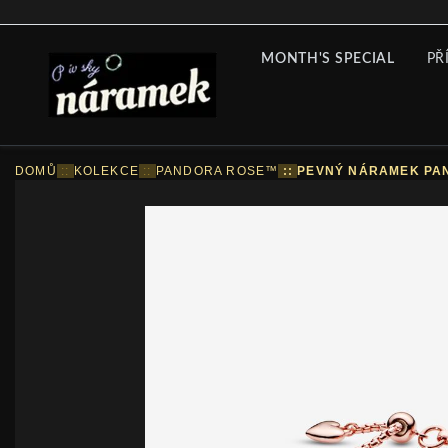
MONTH'S SPECIAL
PŘ
DOMŮ
::
KOLEKCE
::
PANDORA ROSE™
::
PEVNÝ NÁRAMEK PA