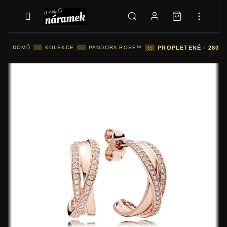
DOMŮ
::
KOLEKCE
::
PANDORA ROSE™
::
PROPLETENÉ - 28073