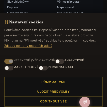
Stav objednávky
Věrnostní program
Doprava
Mapa stránek
Možnosti platby
Dárkový poukaz FAQ
Můj účet& Odměny
Slevové kupóny
Nastavení cookies
Kontaktujte nás
Odhlášení z odběru zpravodaje
Používáme cookies ke zlepšení vašeho prohlížení, zobrazení
personalizovaných reklam nebo obsahu a analýze provozu.
RYCHLÉ ODKAZY
SLEDUJTE NÁS
Kliknutím na "Přijmout vše" souhlasíte s používáním cookies.
Zásady ochrany osobních údajů
Nové produkty
Speciální nabídky
ZPŮSOBY PLATBY
Blog
NEZBYTNÉ (VŽDY AKTIVNÍ)
ANALYTICKÉ
Recenze
MARKETINGOVÉ
PERSONALIZACE
Přihlásit se
PŘIJMOUT VŠE
ULOŽIT PŘEDVOLBY
💬
ODMÍTNOUT VŠE
© 2012–2026
. Všechna práva vyhrazena.
Náramek.com