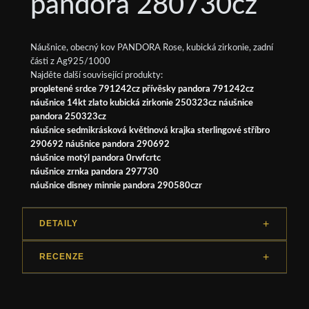
pandora 280730cz
Náušnice, obecný kov PANDORA Rose, kubická zirkonie, zadní
části z Ag925/1000
Najděte další související produkty:
propletené srdce 791242cz přívěsky pandora 791242cz
náušnice 14kt zlato kubická zirkonie 250323cz náušnice
pandora 250323cz
náušnice sedmikrásková květinová krajka sterlingové stříbro
290692 náušnice pandora 290692
náušnice motýl pandora 0rwfcrtc
náušnice zrnka pandora 297730
náušnice disney minnie pandora 290580czr
DETAILY
RECENZE