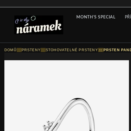
MONTH'S SPECIAL
PŘ
DOMŮ
::
PRSTENY
::
STOHOVATELNÉ PRSTENY
::
PRSTEN PAND