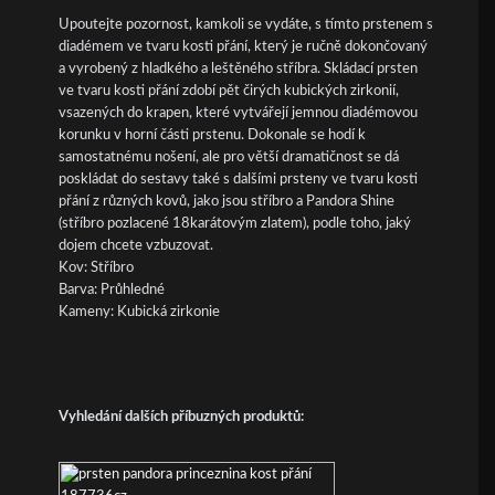
Upoutejte pozornost, kamkoli se vydáte, s tímto prstenem s
diadémem ve tvaru kosti přání, který je ručně dokončovaný
a vyrobený z hladkého a leštěného stříbra. Skládací prsten
ve tvaru kosti přání zdobí pět čirých kubických zirkonií,
vsazených do krapen, které vytvářejí jemnou diadémovou
korunku v horní části prstenu. Dokonale se hodí k
samostatnému nošení, ale pro větší dramatičnost se dá
poskládat do sestavy také s dalšími prsteny ve tvaru kosti
přání z různých kovů, jako jsou stříbro a Pandora Shine
(stříbro pozlacené 18karátovým zlatem), podle toho, jaký
dojem chcete vzbuzovat.
Kov: Stříbro
Barva: Průhledné
Kameny: Kubická zirkonie
Vyhledání dalších příbuzných produktů: