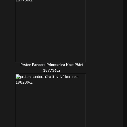
Prsten Pandora Princeznina Kost Přání
187736cz