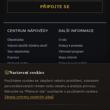
PŘIPOJTE SE
CENTRUM NÁPOVĚDY
DALŠÍ INFORMACE
Objednávka
O nás
Vrácení zboží& Výměna zboží
Dotazy k produktu
Stav objednávky
Věrnostní program
Doprava
Mapa stránek
Možnosti platby
Dárkový poukaz FAQ
Můj účet& Odměny
Slevové kupóny
Nastavení cookies
Kontaktujte nás
Odhlášení z odběru zpravodaje
Používáme cookies ke zlepšení vašeho prohlížení, zobrazení
personalizovaných reklam nebo obsahu a analýze provozu.
RYCHLÉ ODKAZY
SLEDUJTE NÁS
Kliknutím na "Přijmout vše" souhlasíte s používáním cookies.
Zásady ochrany osobních údajů
Nové produkty
Speciální nabídky
ZPŮSOBY PLATBY