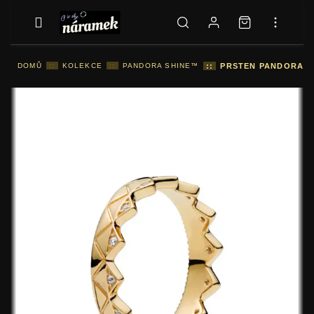
DOMŮ
::
KOLEKCE
::
PANDORA SHINE™
::
PRSTEN PANDORA E