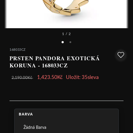
1
/ 2
168033CZ
PRSTEN PANDORA EXOTICKÁ
KORUNA - 168033CZ
1,423.50Kč
Uložit: 35sleva
2,190.00Kč
BARVA
Žádná Barva