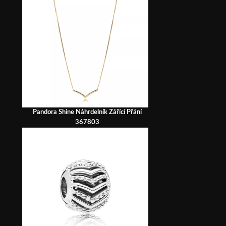
Pandora Shine Náhrdelník Zářící Přání
367803