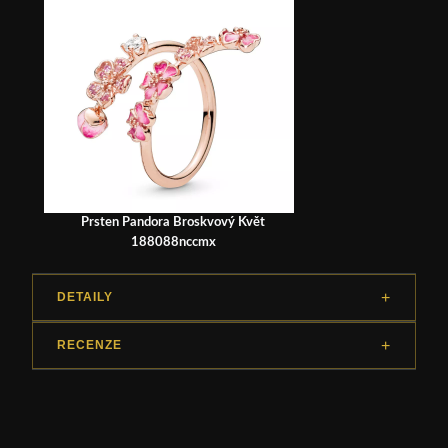
Prsten Pandora Broskvový Květ
188088nccmx
DETAILY
RECENZE