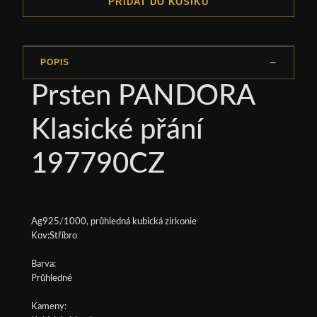
PŘIDAT DO KOŠÍKU
POPIS
Prsten PANDORA
Klasické přání
197790CZ
Ag925/1000, průhledná kubická zirkonie
Kov:Stříbro
Barva:
Průhledné
Kameny: