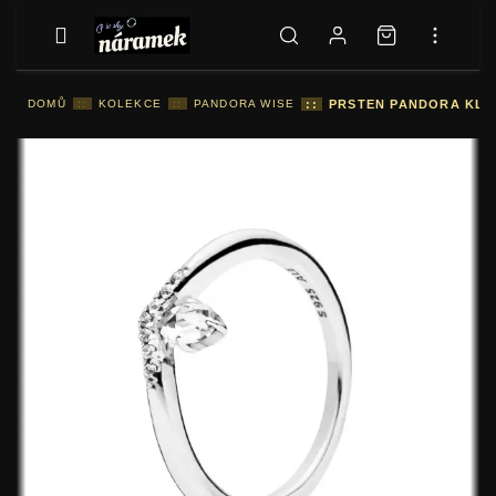
DOMŮ
::
KOLEKCE
::
PANDORA WISE
::
PRSTEN PANDORA KLAS