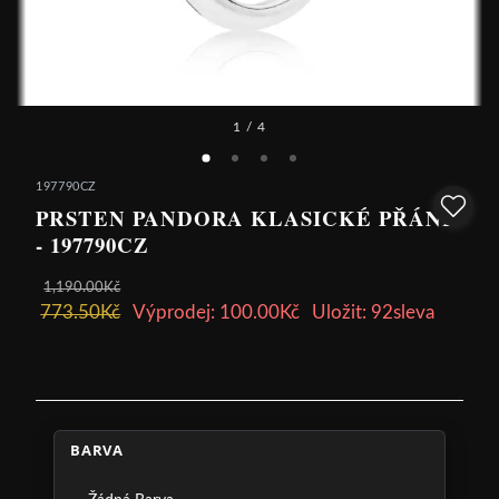
1
/ 4
197790CZ
PRSTEN PANDORA KLASICKÉ PŘÁNÍ
- 197790CZ
1,190.00Kč
773.50Kč
Výprodej: 100.00Kč
Uložit: 92sleva
BARVA