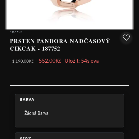
187752
PRSTEN PANDORA NADČASOVÝ
CIKCAK - 187752
552.00Kč
Uložit: 54sleva
1,190.00Kč
BARVA
Žádná Barva
KOVY