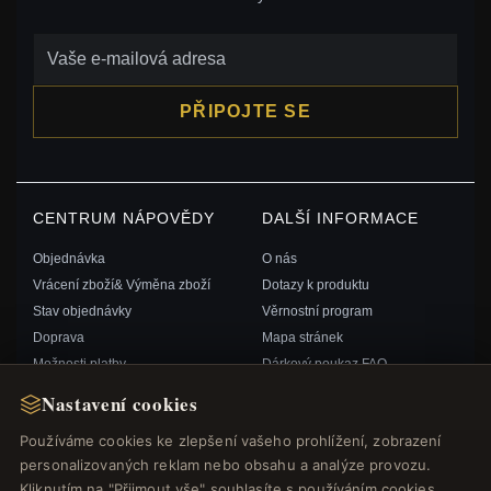
PŘIPOJTE SE
CENTRUM NÁPOVĚDY
DALŠÍ INFORMACE
Objednávka
O nás
Vrácení zboží& Výměna zboží
Dotazy k produktu
Stav objednávky
Věrnostní program
Doprava
Mapa stránek
Možnosti platby
Dárkový poukaz FAQ
Můj účet& Odměny
Slevové kupóny
Nastavení cookies
Kontaktujte nás
Odhlášení z odběru zpravodaje
Používáme cookies ke zlepšení vašeho prohlížení, zobrazení
personalizovaných reklam nebo obsahu a analýze provozu.
RYCHLÉ ODKAZY
SLEDUJTE NÁS
Kliknutím na "Přijmout vše" souhlasíte s používáním cookies.