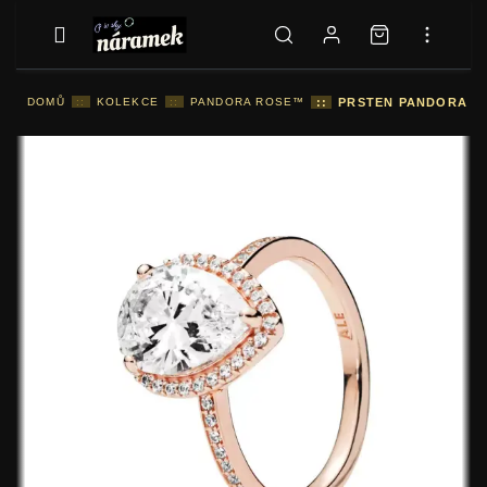
DOMŮ
::
KOLEKCE
::
PANDORA ROSE™
::
PRSTEN PANDORA OS