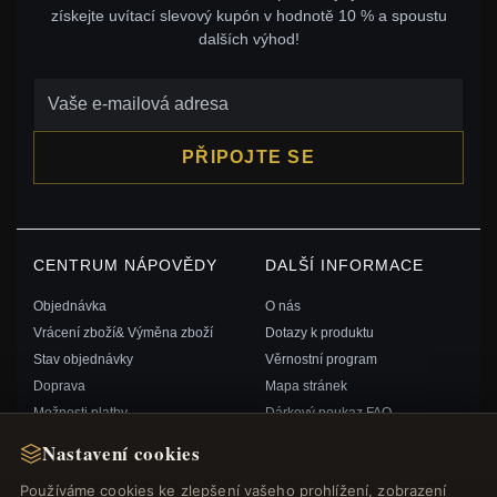
získejte uvítací slevový kupón v hodnotě 10 % a spoustu
dalších výhod!
PŘIPOJTE SE
CENTRUM NÁPOVĚDY
DALŠÍ INFORMACE
Objednávka
O nás
Vrácení zboží& Výměna zboží
Dotazy k produktu
Stav objednávky
Věrnostní program
Doprava
Mapa stránek
Možnosti platby
Dárkový poukaz FAQ
Můj účet& Odměny
Slevové kupóny
Nastavení cookies
Kontaktujte nás
Odhlášení z odběru zpravodaje
Používáme cookies ke zlepšení vašeho prohlížení, zobrazení