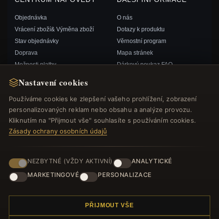
Objednávka
O nás
Vrácení zboží& Výměna zboží
Dotazy k produktu
Stav objednávky
Věrnostní program
Doprava
Mapa stránek
Možnosti platby
Dárkový poukaz FAQ
Můj účet& Odměny
Slevové kupóny
Nastavení cookies
Kontaktujte nás
Odhlášení z odběru zpravodaje
Používáme cookies ke zlepšení vašeho prohlížení, zobrazení
personalizovaných reklam nebo obsahu a analýze provozu.
RYCHLÉ ODKAZY
SLEDUJTE NÁS
Kliknutím na "Přijmout vše" souhlasíte s používáním cookies.
Zásady ochrany osobních údajů
Nové produkty
Speciální nabídky
ZPŮSOBY PLATBY
Blog
NEZBYTNÉ (VŽDY AKTIVNÍ)
ANALYTICKÉ
Recenze
MARKETINGOVÉ
PERSONALIZACE
Přihlásit se
PŘIJMOUT VŠE