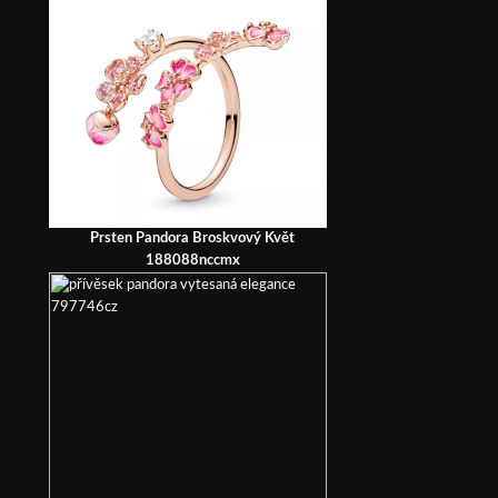
Prsten Pandora Broskvový Květ
188088nccmx