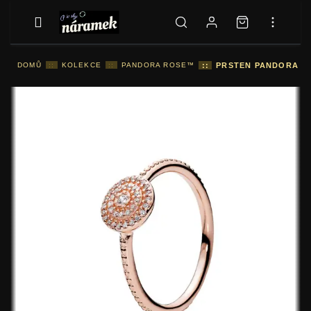
DOMŮ
::
KOLEKCE
::
PANDORA ROSE™
::
PRSTEN PANDORA RA