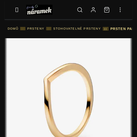
DOMŮ
::
PRSTENY
::
STOHOVATELNÉ PRSTENY
::
PRSTEN PAND