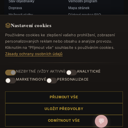
Stav objednávky
Věrnostní program
Doprava
Mapa stránek
Možnosti platby
Dárkový poukaz FAQ
Můj účet& Odměny
Slevové kupóny
Nastavení cookies
Kontaktujte nás
Odhlášení z odběru zpravodaje
Používáme cookies ke zlepšení vašeho prohlížení, zobrazení
personalizovaných reklam nebo obsahu a analýze provozu.
RYCHLÉ ODKAZY
SLEDUJTE NÁS
Kliknutím na "Přijmout vše" souhlasíte s používáním cookies.
Zásady ochrany osobních údajů
Nové produkty
Speciální nabídky
ZPŮSOBY PLATBY
Blog
NEZBYTNÉ (VŽDY AKTIVNÍ)
ANALYTICKÉ
Recenze
MARKETINGOVÉ
PERSONALIZACE
Přihlásit se
PŘIJMOUT VŠE
ULOŽIT PŘEDVOLBY
💬
ODMÍTNOUT VŠE
© 2012–2026
. Všechna práva vyhrazena.
Náramek.com