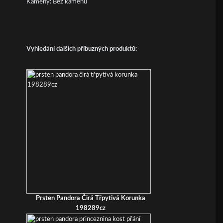
Kameny: Bez kamenů
Vyhledání dalších příbuzných produktů:
Prsten Pandora Čirá Třpytivá Korunka
198289cz