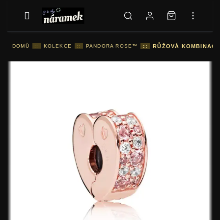
DOMŮ
::
KOLEKCE
::
PANDORA ROSE™
::
RŮŽOVÁ KOMBINACE