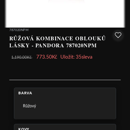
787020NPM
RŮŽOVÁ KOMBINACE OBLOUKŮ
LÁSKY - PANDORA 787020NPM
773.50Kč
Uložit: 35sleva
1,190.00Kč
BARVA
Růžový
KOVY