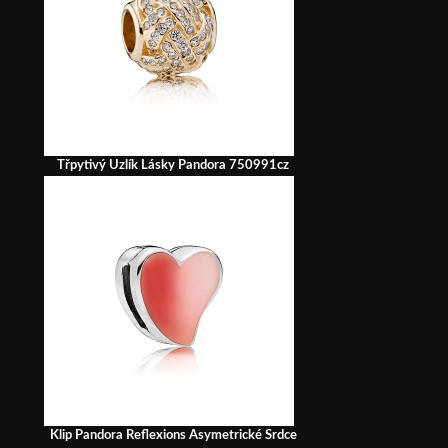
Třpytivý Uzlík Lásky Pandora 750991cz
Klip Pandora Reflexions Asymetrické Srdce