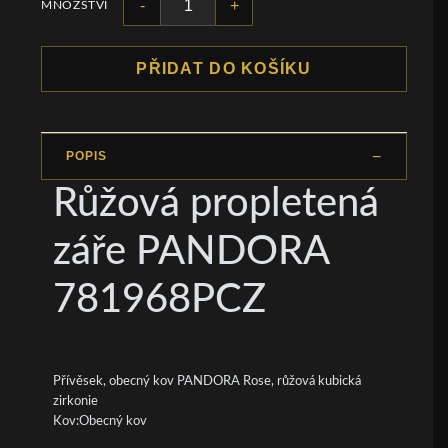
-
+
MNOŽSTVÍ
PŘIDAT DO KOŠÍKU
POPIS
Růžová propletená
záře PANDORA
781968PCZ
Přívěsek, obecný kov PANDORA Rose, růžová kubická
zirkonie
Kov:Obecný kov