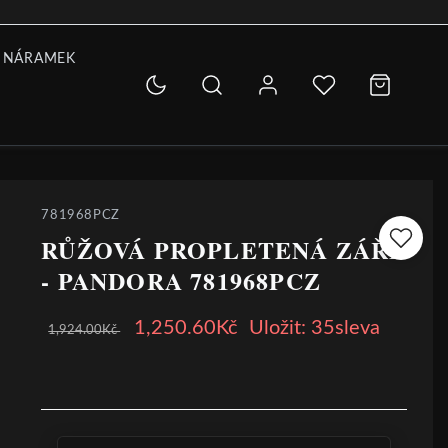
 NÁRAMEK
781968PCZ
RŮŽOVÁ PROPLETENÁ ZÁŘE
- PANDORA 781968PCZ
1,250.60Kč
Uložit: 35sleva
1,924.00Kč