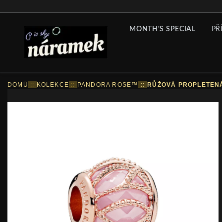
MONTH'S SPECIAL
PŘ
DOMŮ
::
KOLEKCE
::
PANDORA ROSE™
::
RŮŽOVÁ PROPLETENÁ