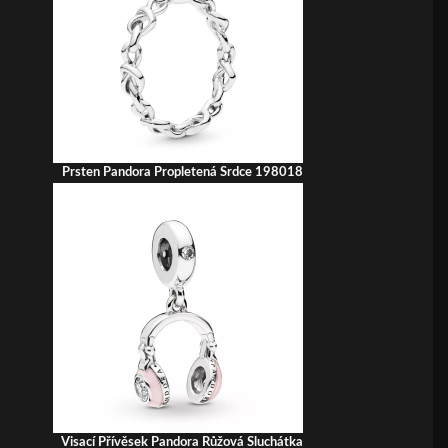
Prsten Pandora Propletená Srdce 198018
Visací Přívěsek Pandora Růžová Sluchátka