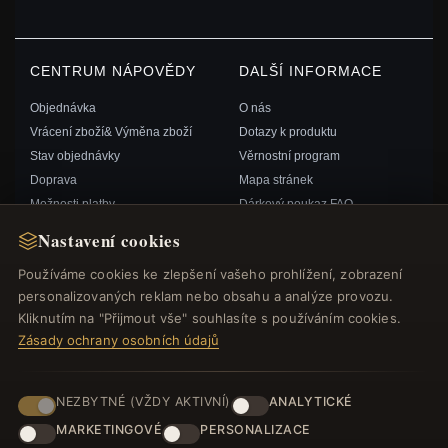
CENTRUM NÁPOVĚDY
DALŠÍ INFORMACE
Objednávka
O nás
Vrácení zboží& Výměna zboží
Dotazy k produktu
Stav objednávky
Věrnostní program
Doprava
Mapa stránek
Možnosti platby
Dárkový poukaz FAQ
Můj účet& Odměny
Slevové kupóny
Nastavení cookies
Kontaktujte nás
Odhlášení z odběru zpravodaje
Používáme cookies ke zlepšení vašeho prohlížení, zobrazení
personalizovaných reklam nebo obsahu a analýze provozu.
RYCHLÉ ODKAZY
SLEDUJTE NÁS
Kliknutím na "Přijmout vše" souhlasíte s používáním cookies.
Zásady ochrany osobních údajů
Nové produkty
Speciální nabídky
ZPŮSOBY PLATBY
Blog
NEZBYTNÉ (VŽDY AKTIVNÍ)
ANALYTICKÉ
Recenze
MARKETINGOVÉ
PERSONALIZACE
Přihlásit se