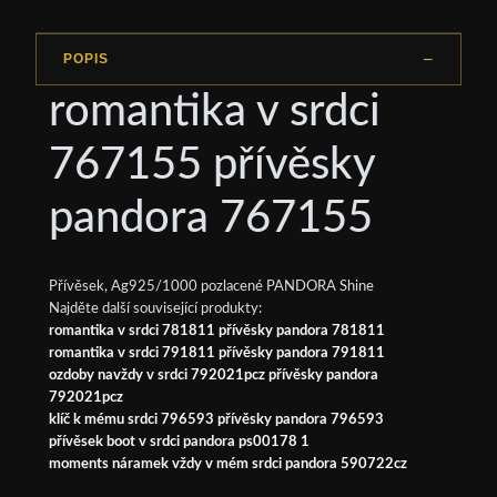
POPIS
romantika v srdci
767155 přívěsky
pandora 767155
Přívěsek, Ag925/1000 pozlacené PANDORA Shine
Najděte další související produkty:
romantika v srdci 781811 přívěsky pandora 781811
romantika v srdci 791811 přívěsky pandora 791811
ozdoby navždy v srdci 792021pcz přívěsky pandora
792021pcz
klíč k mému srdci 796593 přívěsky pandora 796593
přívěsek boot v srdci pandora ps00178 1
moments náramek vždy v mém srdci pandora 590722cz