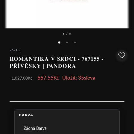
1
/ 3
767155
ROMANTIKA V SRDCI - 767155 -
PŘÍVĚSKY | PANDORA
667.55Kč
Uložit: 35sleva
1,027.00Kč
BARVA
Žádná Barva