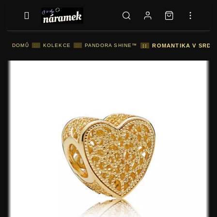
DOMŮ
::
KOLEKCE
::
PANDORA SHINE™
::
ROMANTIKA V SRDCI 