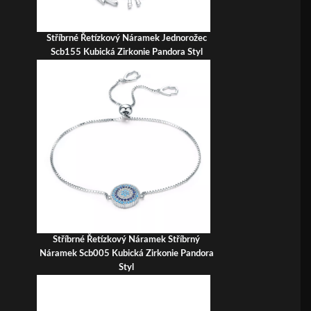
Stříbrné Řetízkový Náramek Jednorožec
Scb155 Kubická Zirkonie Pandora Styl
Stříbrné Řetízkový Náramek Stříbrný
Náramek Scb005 Kubická Zirkonie Pandora
Styl