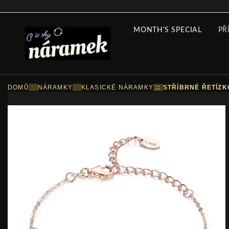
MONTH'S SPECIAL
PŘ
DOMŮ
::
NÁRAMKY
::
KLASICKÉ NÁRAMKY
::
STŘÍBRNÉ ŘETÍZK