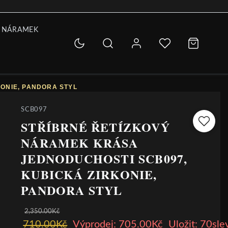
 NÁRAMEK
ONIE, PANDORA STYL
SCB097
STŘÍBRNÉ ŘETÍZKOVÝ
NÁRAMEK KRÁSA
JEDNODUCHOSTI SCB097,
KUBICKÁ ZIRKONIE,
PANDORA STYL
2,350.00Kč
710.00Kč
Výprodej: 705.00Kč
Uložit: 70sle