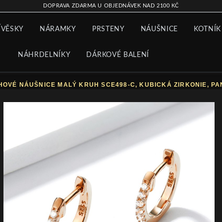
DOPRAVA ZDARMA U OBJEDNÁVEK NAD 2100 KČ
ÍVĚSKY
NÁRAMKY
PRSTENY
NÁUŠNICE
KOTNÍK
NÁHRDELNÍKY
DÁRKOVÉ BALENÍ
OVÉ NÁUŠNICE MALÝ KRUH SCE498-C, KUBICKÁ ZIRKONIE, P