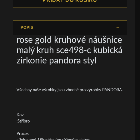
PŘIDAT DO KOŠÍKU
POPIS
rose gold kruhové náušnice
malý kruh sce498-c kubická
zirkonie pandora styl
Všechny naše výrobky jsou vhodné pro výrobky PANDORA.
Kov
:Stříbro
Proces