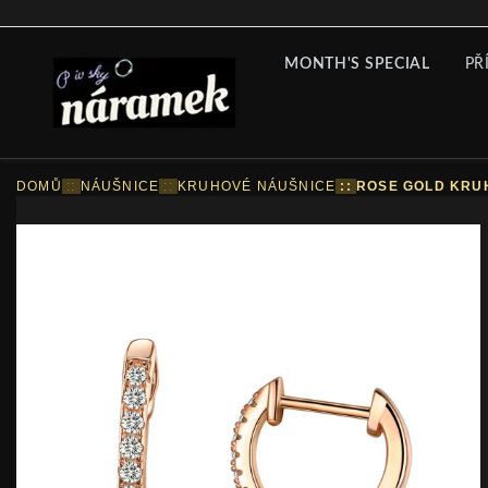
MONTH'S SPECIAL
PŘ
DOMŮ
::
NÁUŠNICE
::
KRUHOVÉ NÁUŠNICE
::
ROSE GOLD KRUH