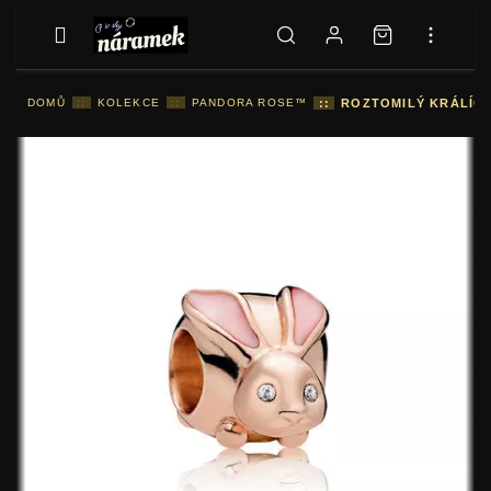
DOMŮ
::
KOLEKCE
::
PANDORA ROSE™
::
ROZTOMILÝ KRÁLÍČE