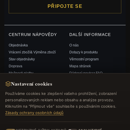
PŘIPOJTE SE
CENTRUM NÁPOVĚDY
DALŠÍ INFORMACE
Objednávka
O nás
Vrácení zboží& Výměna zboží
Dotazy k produktu
Stav objednávky
Věrnostní program
Doprava
Mapa stránek
Možnosti platby
Dárkový poukaz FAQ
Můj účet& Odměny
Slevové kupóny
Nastavení cookies
Kontaktujte nás
Odhlášení z odběru zpravodaje
Používáme cookies ke zlepšení vašeho prohlížení, zobrazení
personalizovaných reklam nebo obsahu a analýze provozu.
RYCHLÉ ODKAZY
SLEDUJTE NÁS
Kliknutím na "Přijmout vše" souhlasíte s používáním cookies.
Zásady ochrany osobních údajů
Nové produkty
Speciální nabídky
ZPŮSOBY PLATBY
Blog