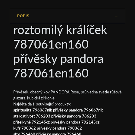
POPIS
roztomilý králíček
787061en160
přívěsky pandora
787061en160
Přívěsek, obecný kov PANDORA Rose, průhledná světle růžová
glazura, kubická zirkonie
Najděte další související produkty:
spiritualita 796067nib přívěsky pandora 796067nib
starostlivost 786203 přívěsky pandora 786203
přítelkyně 792145cz přívěsky pandora 792145cz
kufr 790362 přívěsky pandora 790362
slzy 796460 přívěsky pandora 796460