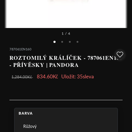
1
/ 4
787061EN160
ROZTOMILÝ KRÁLÍČEK - 787061EN160
- PŘÍVĚSKY | PANDORA
834.60Kč
Uložit: 35sleva
1,284.00Kč
BARVA
Růžový