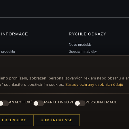
Í INFORMACE
RYCHLÉ ODKAZY
Nové produkty
k produktu
Speciální nabídky
ní program
Blog
ránek
Recenze
 poukaz FAQ
Přihlásit se
šeho prohlížení, zobrazení personalizovaných reklam nebo obsahu a a
 kupóny
še" souhlasíte s používáním cookies.
Zásady ochrany osobních údajů
ní z odběru zpravodaje
ANALYTICKÉ
MARKETINGOVÉ
PERSONALIZACE
T PŘEDVOLBY
ODMÍTNOUT VŠE
 práva vyhrazena.