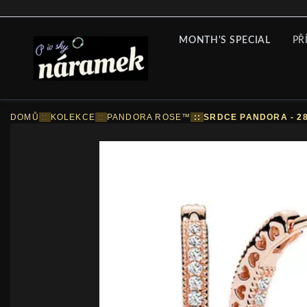
MONTH'S SPECIAL
PŘ
DOMŮ
::
KOLEKCE
::
PANDORA ROSE™
::
SRDCE PANDORA - 28