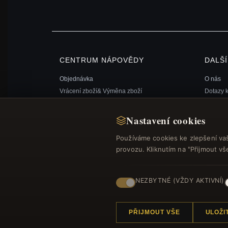
CENTRUM NÁPOVĚDY
DALŠ
Objednávka
O nás
Vrácení zboží& Výměna zboží
Dotazy 
Stav objednávky
Věrnost
Doprava
Mapa st
Nastavení cookies
Možnosti platby
Dárkový
Používáme cookies ke zlepšení va
Můj účet& Odměny
Slevové
provozu. Kliknutím na "Přijmout v
Kontaktujte nás
Odhláše
NEZBYTNÉ (VŽDY AKTIVNÍ)
PŘIJMOUT VŠE
ULOŽI
© 2012–2026
. Všechna
Náramek.com