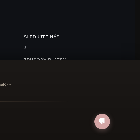
SLEDUJTE NÁS
ZPŮSOBY PLATBY
nalýze
💬