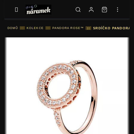
DOMŮ
::
KOLEKCE
::
PANDORA ROSE™
::
SRDÍČKO PANDORA 