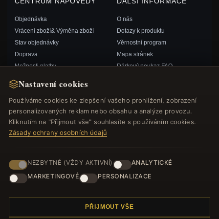
CENTRUM NÁPOVĚDY
DALŠÍ INFORMACE
Objednávka
O nás
Vrácení zboží& Výměna zboží
Dotazy k produktu
Stav objednávky
Věrnostní program
Doprava
Mapa stránek
Možnosti platby
Dárkový poukaz FAQ
Můj účet& Odměny
Slevové kupóny
Nastavení cookies
Kontaktujte nás
Odhlášení z odběru zpravodaje
Používáme cookies ke zlepšení vašeho prohlížení, zobrazení
personalizovaných reklam nebo obsahu a analýze provozu.
RYCHLÉ ODKAZY
SLEDUJTE NÁS
Kliknutím na "Přijmout vše" souhlasíte s používáním cookies.
Zásady ochrany osobních údajů
Nové produkty
Speciální nabídky
ZPŮSOBY PLATBY
Blog
NEZBYTNÉ (VŽDY AKTIVNÍ)
ANALYTICKÉ
Recenze
MARKETINGOVÉ
PERSONALIZACE
Přihlásit se
PŘIJMOUT VŠE