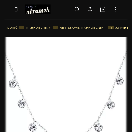
DOMŮ
::
NÁHRDELNÍKY
::
ŘETÍZKOVÉ NÁHRDELNÍKY
::
STŘÍBRN