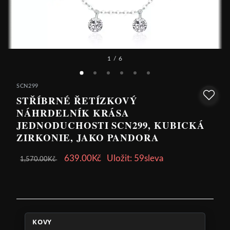
1
/ 6
SCN299
STŘÍBRNÉ ŘETÍZKOVÝ
NÁHRDELNÍK KRÁSA
JEDNODUCHOSTI SCN299, KUBICKÁ
ZIRKONIE, JAKO PANDORA
639.00Kč
Uložit: 59sleva
1,570.00Kč
KOVY