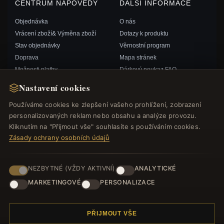
CENTRUM NÁPOVĚDY
DALŠÍ INFORMACE
Objednávka
O nás
Vrácení zboží& Výměna zboží
Dotazy k produktu
Stav objednávky
Věrnostní program
Doprava
Mapa stránek
Možnosti platby
Dárkový poukaz FAQ
Můj účet& Odměny
Slevové kupóny
Nastavení cookies
Kontaktujte nás
Odhlášení z odběru zpravodaje
Používáme cookies ke zlepšení vašeho prohlížení, zobrazení
personalizovaných reklam nebo obsahu a analýze provozu.
RYCHLÉ ODKAZY
SLEDUJTE NÁS
Kliknutím na "Přijmout vše" souhlasíte s používáním cookies.
Zásady ochrany osobních údajů
Nové produkty
Speciální nabídky
ZPŮSOBY PLATBY
Blog
NEZBYTNÉ (VŽDY AKTIVNÍ)
ANALYTICKÉ
Recenze
MARKETINGOVÉ
PERSONALIZACE
Přihlásit se
PŘIJMOUT VŠE