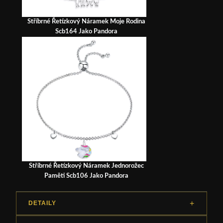
Stříbrné Řetízkový Náramek Moje Rodina
Scb164 Jako Pandora
Stříbrné Řetízkový Náramek Jednorožec
Paměti Scb106 Jako Pandora
DETAILY