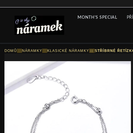
MONTH'S SPECIAL
PŘ
DOMŮ
::
NÁRAMKY
::
KLASICKÉ NÁRAMKY
::
STŘÍBRNÉ ŘETÍZ