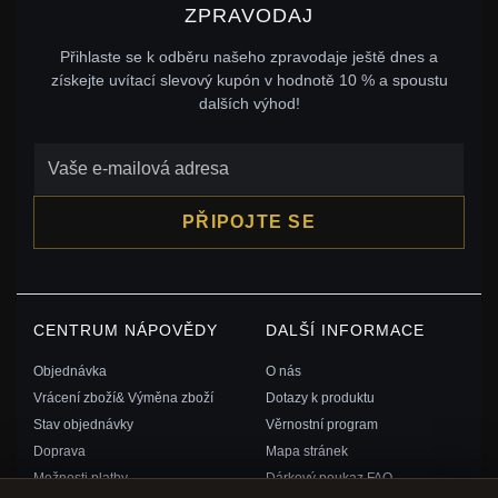
ZPRAVODAJ
Přihlaste se k odběru našeho zpravodaje ještě dnes a
získejte uvítací slevový kupón v hodnotě 10 % a spoustu
dalších výhod!
PŘIPOJTE SE
CENTRUM NÁPOVĚDY
DALŠÍ INFORMACE
Objednávka
O nás
Vrácení zboží& Výměna zboží
Dotazy k produktu
Stav objednávky
Věrnostní program
Doprava
Mapa stránek
Možnosti platby
Dárkový poukaz FAQ