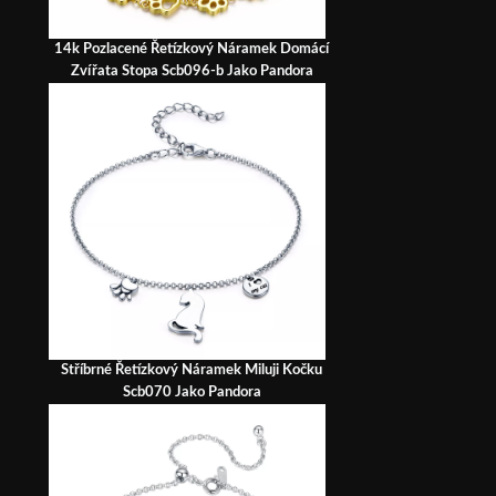
14k Pozlacené Řetízkový Náramek Domácí
Zvířata Stopa Scb096-b Jako Pandora
Stříbrné Řetízkový Náramek Miluji Kočku
Scb070 Jako Pandora