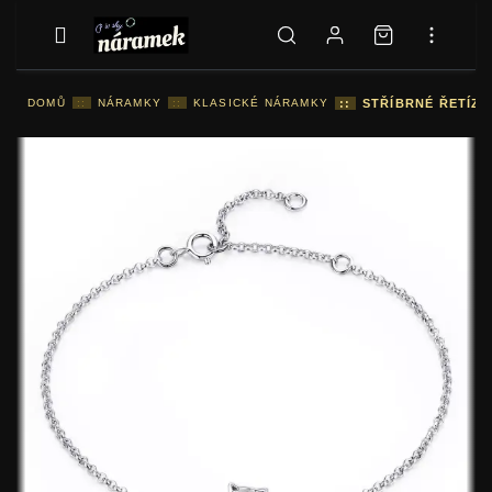
DOMŮ
::
NÁRAMKY
::
KLASICKÉ NÁRAMKY
::
STŘÍBRNÉ ŘETÍZ