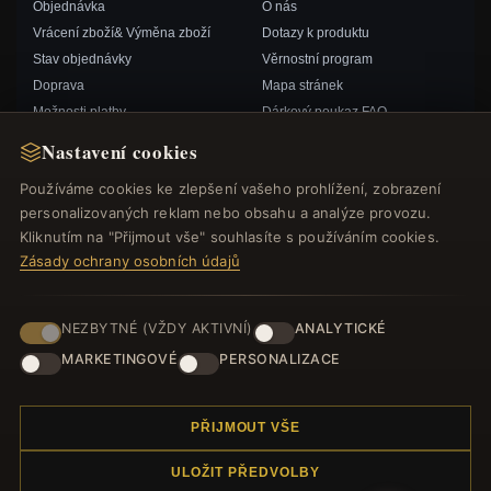
Objednávka
O nás
Vrácení zboží& Výměna zboží
Dotazy k produktu
Stav objednávky
Věrnostní program
Doprava
Mapa stránek
Možnosti platby
Dárkový poukaz FAQ
Můj účet& Odměny
Slevové kupóny
Nastavení cookies
Kontaktujte nás
Odhlášení z odběru zpravodaje
Používáme cookies ke zlepšení vašeho prohlížení, zobrazení
personalizovaných reklam nebo obsahu a analýze provozu.
RYCHLÉ ODKAZY
SLEDUJTE NÁS
Kliknutím na "Přijmout vše" souhlasíte s používáním cookies.
Zásady ochrany osobních údajů
Nové produkty
Speciální nabídky
ZPŮSOBY PLATBY
Blog
NEZBYTNÉ (VŽDY AKTIVNÍ)
ANALYTICKÉ
Recenze
MARKETINGOVÉ
PERSONALIZACE
Přihlásit se
PŘIJMOUT VŠE
ULOŽIT PŘEDVOLBY