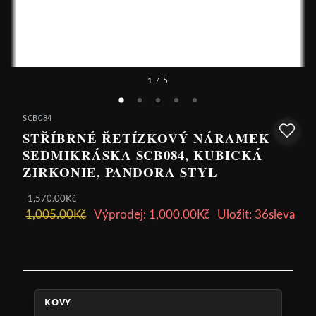
1
/ 5
SCB084
STŘÍBRNÉ ŘETÍZKOVÝ NÁRAMEK
SEDMIKRÁSKA SCB084, KUBICKÁ
ZIRKONIE, PANDORA STYL
1,570.00Kč
1,005.00Kč
Výprodej: 1,000.00Kč
Uložit: 36sleva
KOVY