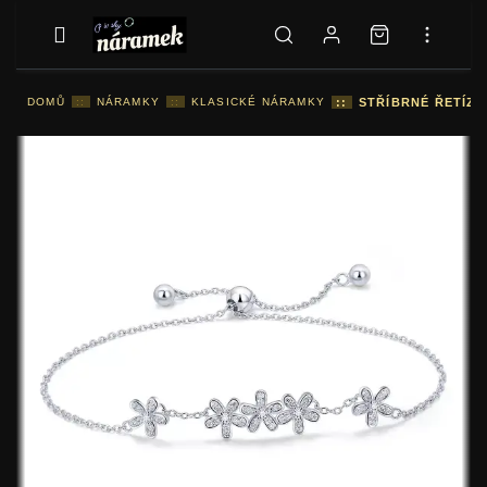
DOMŮ
::
NÁRAMKY
::
KLASICKÉ NÁRAMKY
::
STŘÍBRNÉ ŘETÍZK