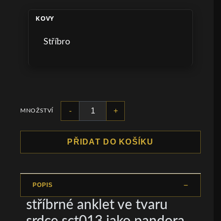
KOVY
Stříbro
-
+
MNOŽSTVÍ
PŘIDAT DO KOŠÍKU
POPIS
stříbrné anklet ve tvaru
srdce sct013 jako pandora