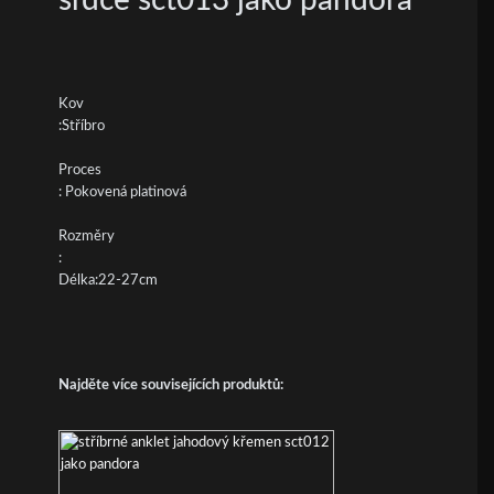
Kov
:Stříbro
Proces
: Pokovená platinová
Rozměry
:
Délka:22-27cm
Najděte více souvisejících produktů: