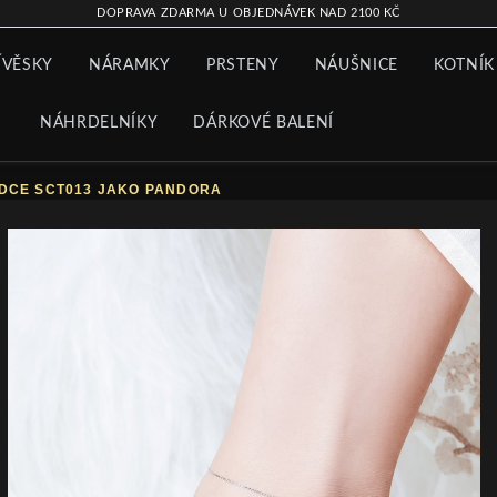
DOPRAVA ZDARMA U OBJEDNÁVEK NAD 2100 KČ
ÍVĚSKY
NÁRAMKY
PRSTENY
NÁUŠNICE
KOTNÍK
NÁHRDELNÍKY
DÁRKOVÉ BALENÍ
RDCE SCT013 JAKO PANDORA