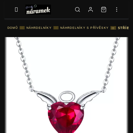
DOMŮ
::
NÁHRDELNÍKY
::
NÁHRDELNÍKY S PŘÍVĚSKY
::
STŘÍBR