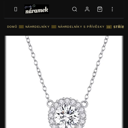
DOMŮ
::
NÁHRDELNÍKY
::
NÁHRDELNÍKY S PŘÍVĚSKY
::
STŘÍBR