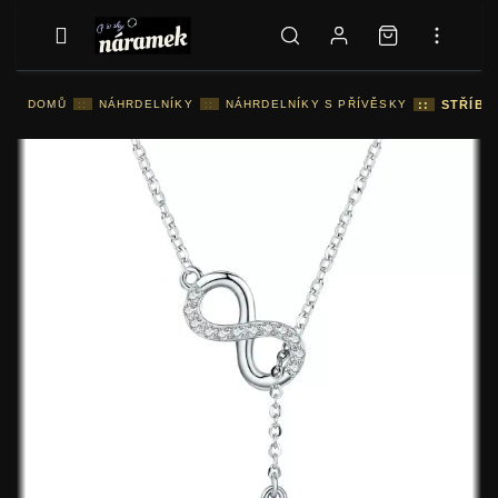
DOMŮ
::
NÁHRDELNÍKY
::
NÁHRDELNÍKY S PŘÍVĚSKY
::
STŘÍBR