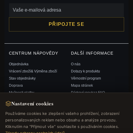
PŘIPOJTE SE
CENTRUM NÁPOVĚDY
DALŠÍ INFORMACE
Objednávka
O nás
Vrácení zboží& Výměna zboží
Dotazy k produktu
Stav objednávky
Věrnostní program
Doprava
Mapa stránek
Možnosti platby
Dárkový poukaz FAQ
Můj účet& Odměny
Slevové kupóny
Nastavení cookies
Kontaktujte nás
Odhlášení z odběru zpravodaje
Používáme cookies ke zlepšení vašeho prohlížení, zobrazení
personalizovaných reklam nebo obsahu a analýze provozu.
RYCHLÉ ODKAZY
SLEDUJTE NÁS
Kliknutím na "Přijmout vše" souhlasíte s používáním cookies.