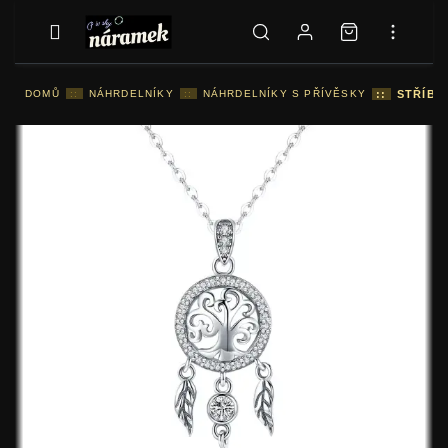
DOMŮ
::
NÁHRDELNÍKY
::
NÁHRDELNÍKY S PŘÍVĚSKY
::
STŘÍBR