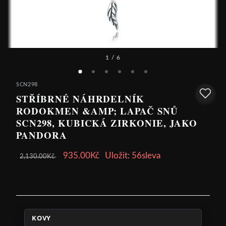
1
/ 6
SCN298
STŘÍBRNÉ NÁHRDELNÍK
RODOKMEN &AMP; LAPAČ SNŮ
SCN298, KUBICKÁ ZIRKONIE, JAKO
PANDORA
935.00Kč
Uložit: 56sleva
2,130.00Kč
KOVY