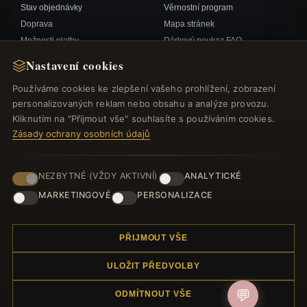
Stav objednávky
Věrnostní program
Doprava
Mapa stránek
Možnosti platby
Dárkový poukaz FAQ
Můj účet& Odměny
Slevové kupóny
Nastavení cookies
Kontaktujte nás
Odhlášení z odběru zpravodaje
Používáme cookies ke zlepšení vašeho prohlížení, zobrazení
personalizovaných reklam nebo obsahu a analýze provozu.
RYCHLÉ ODKAZY
SLEDUJTE NÁS
Kliknutím na "Přijmout vše" souhlasíte s používáním cookies.
Zásady ochrany osobních údajů
Nové produkty
Speciální nabídky
ZPŮSOBY PLATBY
Blog
NEZBYTNÉ (VŽDY AKTIVNÍ)
ANALYTICKÉ
Recenze
MARKETINGOVÉ
PERSONALIZACE
Přihlásit se
PŘIJMOUT VŠE
ULOŽIT PŘEDVOLBY
💬
ODMÍTNOUT VŠE
© 2012–2026
. Všechna práva vyhrazena.
Náramek.com